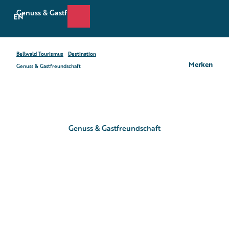
Z
Genuss & Gastfreundschaft
u
EN
Suche
Webcams
Menü
m
I
n
Bellwald Tourismus
Destination
h
Merken
Genuss & Gastfreundschaft
a
l
t
Genuss & Gastfreundschaft