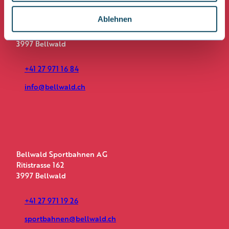
b
a
u
w
o
g
b
a
Ablehnen
o
r
e
Bellwald Tourismus
h
k
a
Bellwalderstrasse 446
l
m
3997 Bellwald
+41 27 971 16 84
info@bellwald.ch
Bellwald Sportbahnen AG
Ritistrasse 162
3997 Bellwald
+41 27 971 19 26
sportbahnen@bellwald.ch