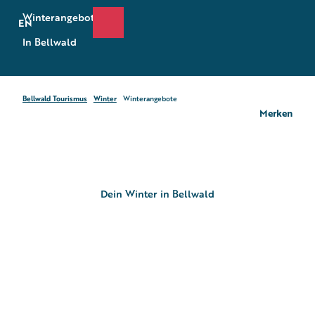
Z
Winterangebote
u
EN
Suche
Webcams
Menü
m
In Bellwald
I
n
h
a
Bellwald Tourismus
Winter
Winterangebote
l
Merken
t
Dein Winter in Bellwald