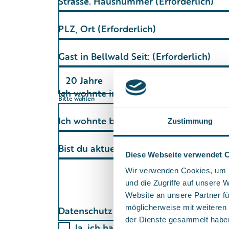
Strasse. Hausnummer
(Erforderlich)
PLZ, Ort
(Erforderlich)
Gast in Bellwald Seit:
(Erforderlich)
Ich wohnte im (Aufzählung der Hotels
Bitte wählen
Ich wohnte bei
(Erforderlich)
Zustimmung
Bist du aktuell in Bellwald?
(Erforderlic
Diese Webseite verwendet 
Wir verwenden Cookies, um I
und die Zugriffe auf unsere 
Website an unsere Partner fü
möglicherweise mit weiteren
Datenschutz
(Erforderlich)
der Dienste gesammelt habe
Ja, ich habe die
Datenschutzbesti