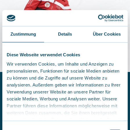
Zustimmung
Details
Über Cookies
Diese Webseite verwendet Cookies
Wir verwenden Cookies, um Inhalte und Anzeigen zu
personalisieren, Funktionen für soziale Medien anbieten
zu können und die Zugriffe auf unsere Website zu
analysieren. Außerdem geben wir Informationen zu Ihrer
Verwendung unserer Website an unsere Partner für
Selbstständiges Dualski-Fahren
soziale Medien, Werbung und Analysen weiter. Unsere
Partner führen diese Informationen möglicherweise mit
Beim selbstständigen Dualski-Fahren übernimmst du
weiteren Daten zusammen, die Sie ihnen bereitgestellt
die Kontrolle und steuerst den Dualski eigenständig,
haben oder die sie im Rahmen Ihrer Nutzung der Dienste
ganz ohne Unterstützung. Es ist eine einmalige
Möglichkeit, das Gefühl von Freiheit auf der Piste zu
gesammelt haben.
E