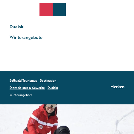
Z
u
EN
Suche
Webcams
Menü
m
I
Dualski
n
h
Winterangebote
a
l
t
Bellwald Tourismus
Destination
Merken
Dienstleister & Gewerbe
Dualski
Winterangebote