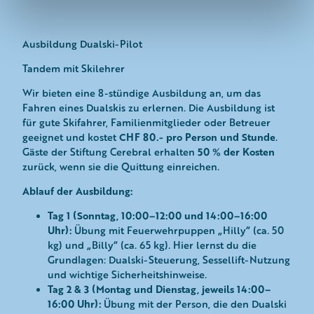
l
Ausbildung Dualski-Pilot
Tandem mit Skilehrer
Wir bieten eine 8-stündige Ausbildung an, um das
Fahren eines Dualskis zu erlernen. Die Ausbildung ist
für gute Skifahrer, Familienmitglieder oder Betreuer
CHF 80.- pro Person und Stunde
geeignet und kostet
.
50 % der Kosten
Gäste der Stiftung Cerebral erhalten
zurück, wenn sie die Quittung einreichen.
Ablauf der Ausbildung:
Tag 1 (Sonntag, 10:00–12:00 und 14:00–16:00
Uhr):
Übung mit Feuerwehrpuppen „Hilly“ (ca. 50
kg) und „Billy“ (ca. 65 kg). Hier lernst du die
Grundlagen: Dualski-Steuerung, Sessellift-Nutzung
und wichtige Sicherheitshinweise.
Tag 2 & 3 (Montag und Dienstag, jeweils 14:00–
16:00 Uhr):
Übung mit der Person, die den Dualski