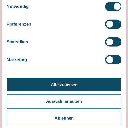
E
Notwendig
i
n
w
Präferenzen
i
l
l
Statistiken
Hotels
i
g
Marketing
u
n
g
s
Alle zulassen
a
u
Auswahl erlauben
s
w
a
Ablehnen
h