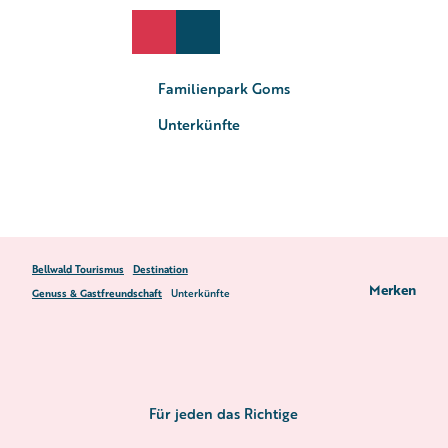
Z
u
EN
Suche
Webcams
Menü
m
I
Familienpark Goms
n
h
Unterkünfte
a
l
t
Bellwald Tourismus
Destination
Merken
Genuss & Gastfreundschaft
Unterkünfte
Für jeden das Richtige