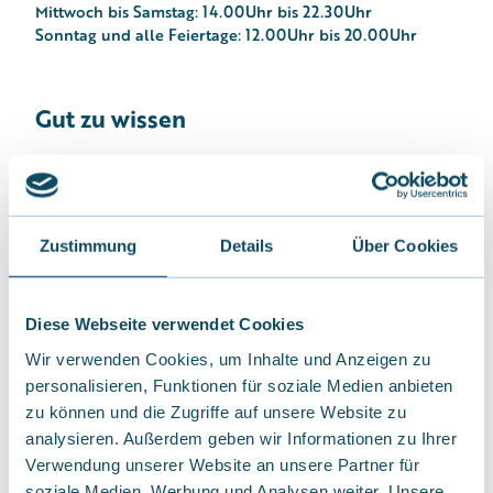
Mittwoch bis Samstag: 14.00Uhr bis 22.30Uhr
Sonntag und alle Feiertage: 12.00Uhr bis 20.00Uhr
Gut zu wissen
Öffnungszeiten
Öffnungszeiten:
Zustimmung
Details
Über Cookies
Montag und Dienstag: Ruhetag
Mittwoch bis Samstag: 14.00Uhr bis 22.30Uhr
Sonntag und alle Feiertage: 12.00Uhr bis 20.00Uhr
Ruhetage: Montag
Diese Webseite verwendet Cookies
Wir verwenden Cookies, um Inhalte und Anzeigen zu
Zielgruppe
personalisieren, Funktionen für soziale Medien anbieten
zu können und die Zugriffe auf unsere Website zu
Individualgäste
analysieren. Außerdem geben wir Informationen zu Ihrer
Verwendung unserer Website an unsere Partner für
Gruppen
soziale Medien, Werbung und Analysen weiter. Unsere