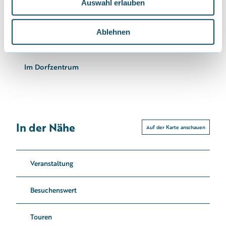
Auswahl erlauben
s
w
für jedes Wetter
a
Ablehnen
h
Erreichbarkeit / Lage
l
Im Dorfzentrum
In der Nähe
Auf der Karte anschauen
Veranstaltung
Besuchenswert
Touren