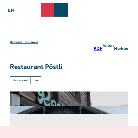
Z
u
EN
Suche
Webcams
Menü
m
I
n
h
a
Bellwald Tourismus
Teilen
PDF
Merken
l
t
Restaurant Pöstli
Restaurant
Bar