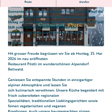
Warme Küche rund um die Uhr Erfrischende Getränke &
Route
Anrufen
Walliser Gastfreundschaft
Sonnenterrasse mit traumhaftem Panoramablick auf die
Walliser Bergwelt
Ob nach einer Wanderung, einem
Skitag oder einfach zum Geniessen. Das Restaurant
Pöstli
lädt zum Verweilen und Wohlfühlen ein.
Neueröffnung Restaurant Pöstli in Bellwald
P
ö
Liebe Gäste und Freunde von Bellwald,
s
P
c
Mit grosser Freude begrüssen wir Sie ab Montag, 25. Mai
ö
h
2026 im neu eröffneten
s
t
Restaurant Pöstli im wunderschönen Alpendorf
c
l
Bellwald.
h
i
t
-
Geniessen Sie entspannte Stunden in einzigartiger
l
5
alpiner Atmosphäre und lassen Sie
i
.
sich kulinarisch verwöhnen. Unsere Küche begeistert mit
-
j
frisch zubereiteten regionalen
4
p
Spezialitäten, traditionellen Lieblingsgerichten sowie
.
g
feinen vegetarischen und veganen
j
Kreationen. Auch unsere hausgemachten süssen
p