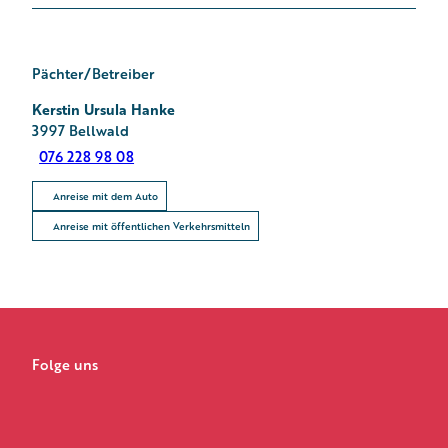
Pächter/Betreiber
Kerstin Ursula Hanke
3997
Bellwald
076 228 98 08
Anreise mit dem Auto
Anreise mit öffentlichen Verkehrsmitteln
Folge uns
F
I
Y
a
n
o