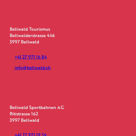
c
s
u
e
t
t
b
a
u
o
g
b
o
r
e
Bellwald Tourismus
k
a
Bellwalderstrasse 446
m
3997 Bellwald
+41 27 971 16 84
info@bellwald.ch
Bellwald Sportbahnen AG
Ritistrasse 162
3997 Bellwald
+41 27 971 19 26