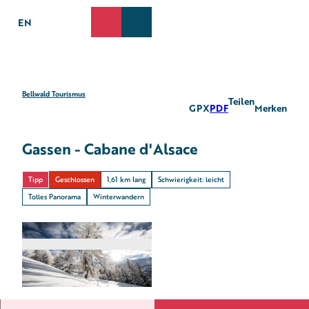
Z
u
EN
Suche
Webcams
Menü
m
I
n
h
a
Bellwald Tourismus
Teilen
GPX
PDF
Merken
l
t
Gassen - Cabane d'Alsace
Tipp
Geschlossen
1,61 km lang
Schwierigkeit: leicht
Tolles Panorama
Winterwandern
© Pamela Schwall, Bellwald Tourismus