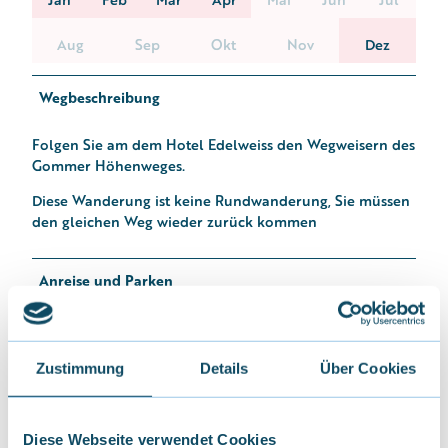
Aug
Sep
Okt
Nov
Dez
Wegbeschreibung
Folgen Sie am dem Hotel Edelweiss den Wegweisern des
Gommer Höhenweges.
Diese Wanderung ist keine Rundwanderung, Sie müssen
den gleichen Weg wieder zurück kommen
Anreise und Parken
Anfahrt
Von Sion/Sitten her: Nachdem du die Autobahn in
Zustimmung
Details
Über Cookies
Sierre verlassen hast, bleibst du auf der Kantonsstrasse
bis Naters. Danach durchfährst du Mörel, Unterdeisch,
Lax und Fiesch. Nach 6 km biegst du links nach
Fürgangen ab. Durchfahre Fürgangen und folge der
Diese Webseite verwendet Cookies