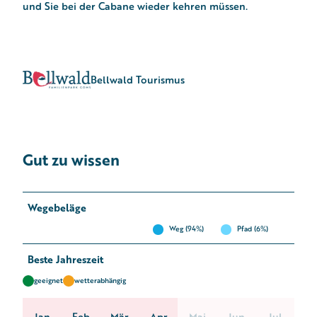
und Sie bei der Cabane wieder kehren müssen.
Bellwald Tourismus
Gut zu wissen
Wegebeläge
Weg (94%)
Pfad (6%)
Beste Jahreszeit
geeignet
wetterabhängig
Jan
Feb
Mär
Apr
Mai
Jun
Jul