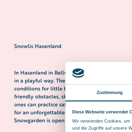
Snowlis Hasenland
In Hasenland in Bellwald, children learn their f
in a playful way. The lovingly designed practice
conditions for little beginner skiers. With a ma
Zustimmung
friendly obstacles, skiing is fun from the very st
ones can practice safely and gradually get used
for an unforgettable winter day with the whole
Diese Webseite verwendet 
Snowgarden is open to all our little guests as f
Wir verwenden Cookies, um I
und die Zugriffe auf unsere 