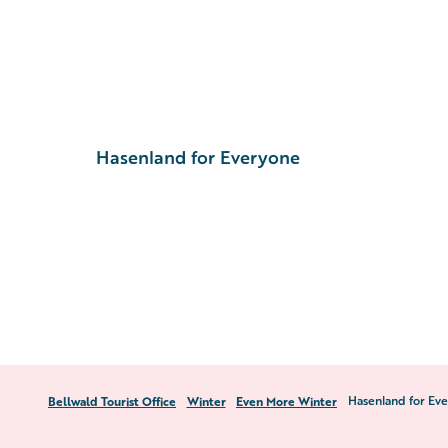
T
Destination
Planning & Booking
H
o
c
o
n
t
Hasenland for Everyone
e
n
t
Bellwald Tourist Office
Winter
Even More Winter
Hasenland for Ev