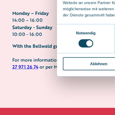
Website an unsere Partner fü
möglicherweise mit weiteren
Monday – Friday
der Dienste gesammelt habe
14:00 – 16:00
Saturday - Sunday
E
Notwendig
i
10:00 - 16:00
n
With the Bellwald guest card, use is free of cha
w
i
l
For more information, contact the Bellwald Ski
Ablehnen
l
27 971 26 74
or per Mail at
snowandbike@bellw
i
g
u
n
g
s
a
u