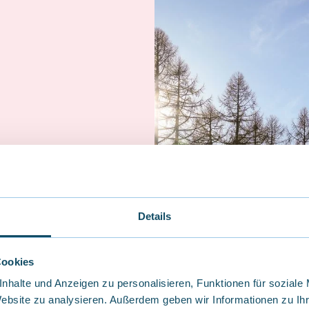
irst turns in the snow
 area offers ideal
gic carpet and child-
Details
art. Here, the little
 to skiing – perfect
 family. The
Cookies
ollows:
nhalte und Anzeigen zu personalisieren, Funktionen für soziale
Website zu analysieren. Außerdem geben wir Informationen zu I